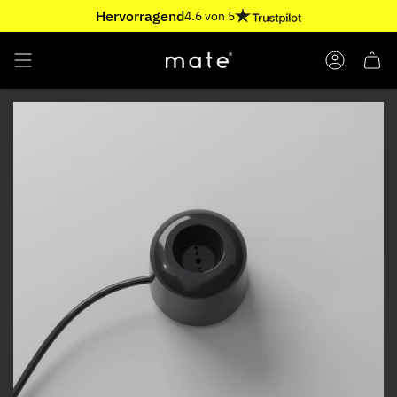
Skip
Hervorragend
4.6 von 5
to
content
ACCOUNT