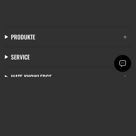
PRODUKTE
SERVICE
MATE KNOWLEDGE
LANGUAGE
CURRENCY
ENGLISH
EUR €
© mate 2026
Terms & Conditions
Data protection
Right of withdrawal
Imprint
Cookie settings