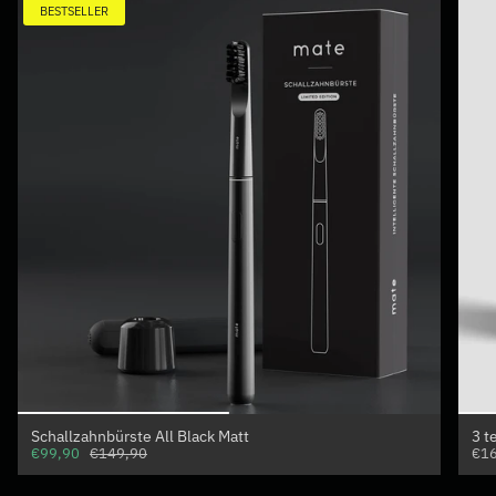
BESTSELLER
Schallzahnbürste All Black Matt
3 t
€99,90
€149,90
€16