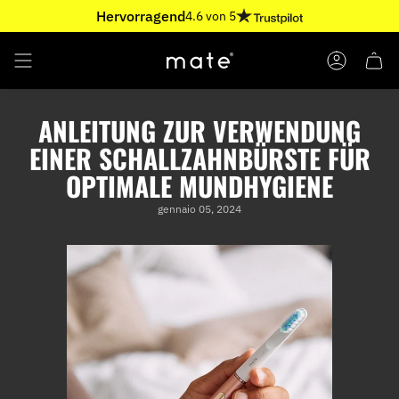
Vai
Hervorragend
4.6 von 5
al
contenuto
ACCOUNT
ANLEITUNG ZUR VERWENDUNG
EINER SCHALLZAHNBÜRSTE FÜR
OPTIMALE MUNDHYGIENE
gennaio 05, 2024