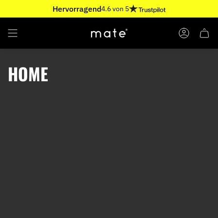
Ir
Hervorragend
4.6 von 5
al
contenido
CUENTA
HOME